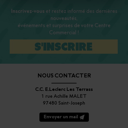
Inscrivez-vous
et restez informé des dernières
nouveautés,
événements et surprises de votre Centre
Commercial !
S'INSCRIRE
NOUS CONTACTER
C.C. E.Leclerc Les Terrass
1 rue Achille MALET
97480 Saint-Joseph
Envoyer un mail