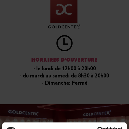
HORAIRES D'OUVERTURE
- le lundi de 12h00 à 20h00
- du mardi au samedi de 8h30 à 20h00
- Dimanche: Fermé