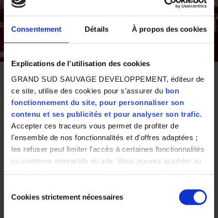
Consentement
Détails
À propos des cookies
Explications de l’utilisation des cookies
GRAND SUD SAUVAGE DEVELOPPEMENT, éditeur de
ce site, utilise des cookies pour s'assurer du
bon
fonctionnement du site, pour personnaliser son
contenu et ses publicités et pour analyser son trafic.
L’enseigne sélectionne pour vous des collections de
Accepter ces traceurs vous permet de profiter de
bijoux or, argent et plaqué or de qualité ainsi que de
l'ensemble de nos fonctionnalités et d'offres adaptées ;
nombreuses marques de montres dont certaines en
les refuser peut limiter l'accès à certaines fonctionnalités
exclusivité à la Réunion.
ou contenus interactifs du site. Vous pouvez accéder au
Au cœur d’un univers prônant glamour et émotions,
centre de paramétrage pour exprimer vos choix sur les
Goldcenter offre un agencement séduisant. Des bijoux,
cookies ou utiliser les boutons ci-dessous "Autoriser
Sélection
des montres… mais surtout des cadeaux pour faire plaisir
tout"/"Refuser tout". Votre choix est valable uniquement
Cookies strictement nécessaires
du
et se faire plaisir !
sur ce site pour une durée de 6 mois.
consentement