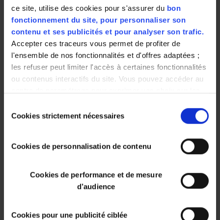
cœurs - et les fesses !
ce site, utilise des cookies pour s'assurer du
bon
fonctionnement du site, pour personnaliser son
contenu et ses publicités et pour analyser son trafic.
OFFRE ENSEIGNE
Accepter ces traceurs vous permet de profiter de
l'ensemble de nos fonctionnalités et d'offres adaptées ;
les refuser peut limiter l'accès à certaines fonctionnalités
ou contenus interactifs du site. Vous pouvez accéder au
centre de paramétrage pour exprimer vos choix sur les
cookies ou utiliser les boutons ci-dessous "Autoriser
Sélection
tout"/"Refuser tout". Votre choix est valable uniquement
Cookies strictement nécessaires
du
sur ce site pour une durée de 6 mois.
consentement
Vous pouvez changer d'avis à tout moment en cliquant
Cookies de personnalisation de contenu
sur le bouton "paramétrer les cookies" en bas de chaque
page de notre site.
Cookies de performance et de mesure
d’audience
Cookies pour une publicité ciblée